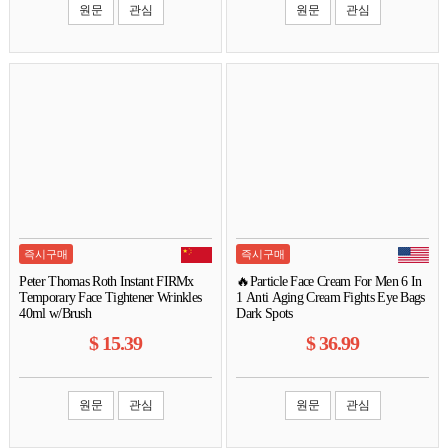
원문
관심
원문
관심
즉시구매
즉시구매
Peter Thomas Roth Instant FIRMx
🔥Particle Face Cream For Men 6 In
Temporary Face Tightener Wrinkles
1 Anti Aging Cream Fights Eye Bags
40ml w/Brush
Dark Spots
$
15.39
$
36.99
원문
관심
원문
관심