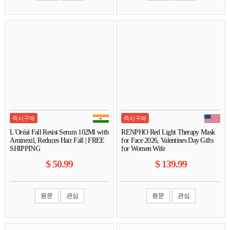
즉시구매
즉시구매
L'Oréal Fall Resist Serum 102Ml with
RENPHO Red Light Therapy Mask
Aminexil, Reduces Hair Fall | FREE
for Face 2026, Valentines Day Gifts
SHIPPING
for Women Wife
$
50.99
$
139.99
원문
관심
원문
관심