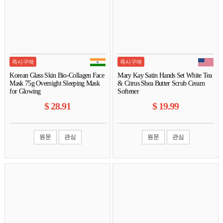
즉시구매
즉시구매
Korean Glass Skin Bio-Collagen Face
Mary Kay Satin Hands Set White Tea
Mask 75g Overnight Sleeping Mask
& Citrus Shea Butter Scrub Cream
for Glowing
Softener
$
28.91
$
19.99
원문
관심
원문
관심