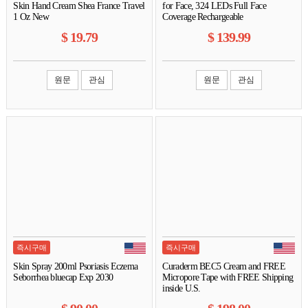
Skin Hand Cream Shea France Travel
for Face, 324 LEDs Full Face
1 Oz New
Coverage Rechargeable
$
19.79
$
139.99
원문
관심
원문
관심
즉시구매
즉시구매
Skin Spray 200ml Psoriasis Eczema
Curaderm BEC5 Cream and FREE
Seborrhea bluecap Exp 2030
Micropore Tape with FREE Shipping
inside U.S.