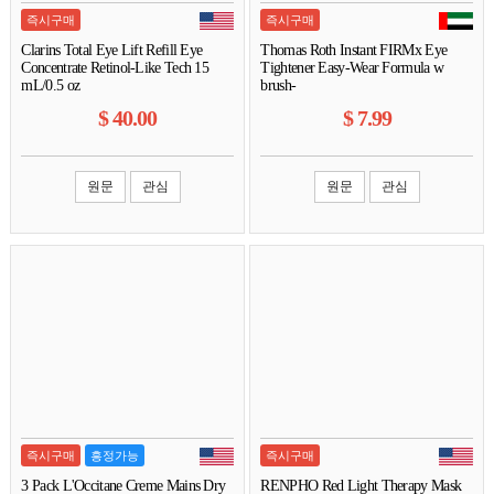
즉시구매
즉시구매
Clarins Total Eye Lift Refill Eye
Thomas Roth Instant FIRMx Eye
Concentrate Retinol-Like Tech 15
Tightener Easy-Wear Formula w
mL/0.5 oz
brush-
$
40.00
$
7.99
원문
관심
원문
관심
즉시구매
흥정가능
즉시구매
3 Pack L'Occitane Creme Mains Dry
RENPHO Red Light Therapy Mask