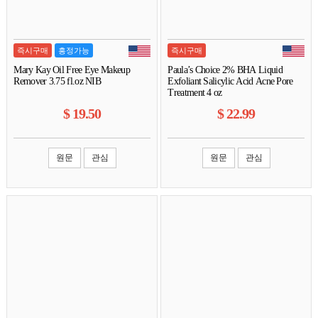
즉시구매
흥정가능
즉시구매
Mary Kay Oil Free Eye Makeup
Paula’s Choice 2% BHA Liquid
Remover 3.75 fl.oz NIB
Exfoliant Salicylic Acid Acne Pore
Treatment 4 oz
$
19.50
$
22.99
원문
관심
원문
관심