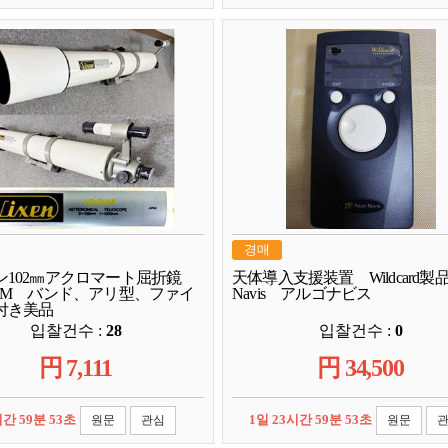
경매
ン102㎜アクロマート屈折鏡
天体導入支援装置 Wildcard製品A
02M バンド、アリ型、ファイ
Navis アルゴナビス
付き美品
입찰건수 :
28
입찰건수 :
0
円
7,111
円
34,500
시간 59분 52초
1일 23시간 59분 52초
원문
관심
원문