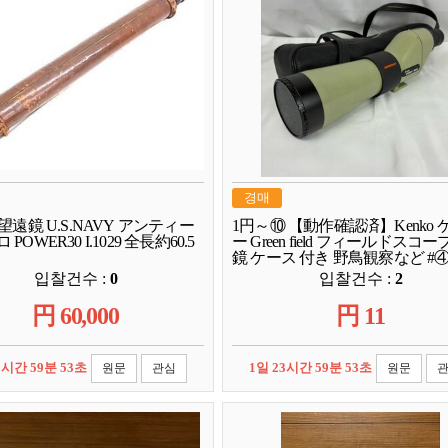
경매
 望遠鏡 U.S.NAVY アンティー
1円～⑩ 【動作確認済】Kenko 
 POWER30 I.1029 全長約60.5
ー Green field フィールドスコー
鏡 ケース 付き 野鳥観察など #④
입찰건수 :
0
입찰건수 :
2
円
60,000
円
11
3시간 59분 52초
1일 23시간 59분 52초
원문
관심
원문