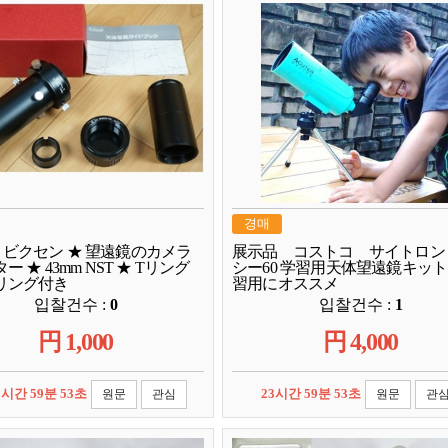
경매
n ★ ビクセン ★ 望遠鏡のカメラ
展示品 コストコ サイトロン
 ★ 43mm NST ★ Tリング
シー60 学習用天体望遠鏡キッ
リング付き
習用にオススメ
입찰건수 :
0
입찰건수 :
1
円
1,000
円
4,000
3시간 59분 52초
23시간 59분 52초
원문
관심
원문
관