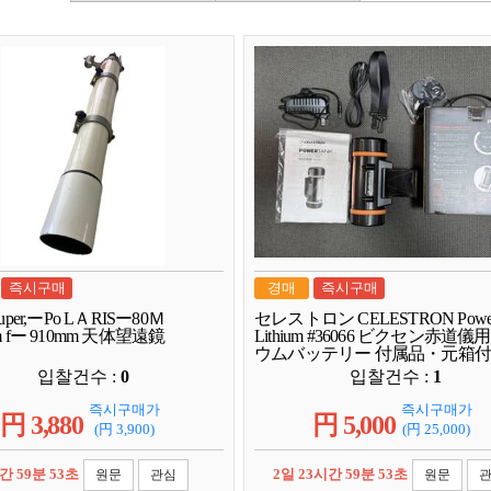
즉시구매
경매
즉시구매
 Super,ーPo LＡRISー80Ｍ
セレストロン CELESTRON Power
mm fー 910mm 天体望遠鏡
Lithium #36066 ビクセン赤道
ウムバッテリー 付属品・元箱
입찰건수 :
0
입찰건수 :
1
즉시구매가
즉시구매가
円
3,880
円
5,000
(円
3,900
)
(円
25,000
)
간 59분 51초
2일 23시간 59분 52초
원문
관심
원문