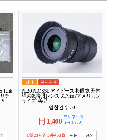
경매
즉시구매
 Tank
PL20 PLOSSL アイピース 接眼鏡 天体
儀用リチ
望遠鏡接眼レンズ 31.7mm(アメリカン
付き
サイズ) 美品
입찰건수 :
0
즉시구매가
円
1,400
(円
3,800
)
1일 23시간 59분 52초
관심
원문
관심