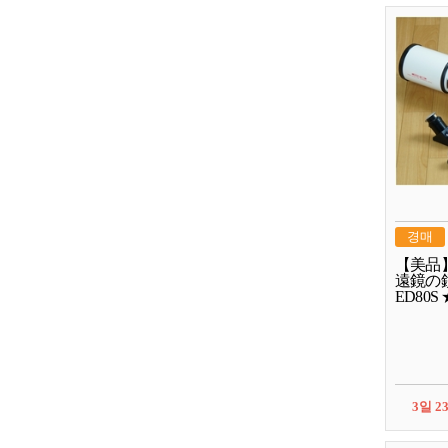
경매
【美品】
遠鏡の鏡筒
ED80
付き
3일 2