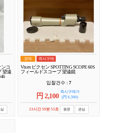
경매
즉시구매
ケンコ
Vixen ビクセン SPOTTING SCOPE 60S
プ 望遠
フィールドスコープ 望遠鏡
46
입찰건수 :
7
즉시구매가
円
2,100
(円
6,300
)
23시간 59분 52초
관심
원문
관심