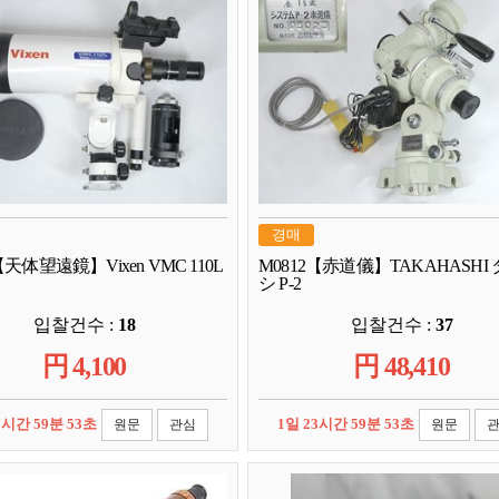
경매
【天体望遠鏡】Vixen VMC 110L
M0812【赤道儀】TAKAHASHI
シ P-2
입찰건수 :
18
입찰건수 :
37
円
4,100
円
48,410
3시간 59분 52초
1일 23시간 59분 52초
원문
관심
원문