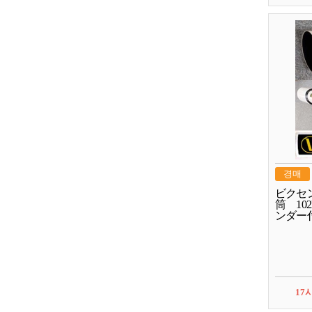
경매
ビクセ
筒 1
ンダー
17