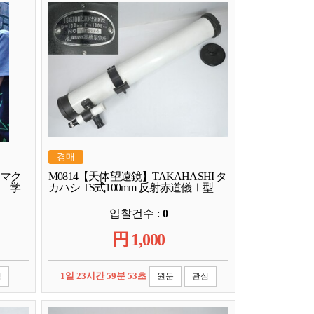
경매
 マク
M0814【天体望遠鏡】TAKAHASHI タ
ト 学
カハシ TS式100mm 反射赤道儀Ⅰ型
입찰건수 :
0
円
1,000
1일 23시간 59분 52초
심
원문
관심