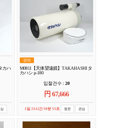
경매
 タカハ
M0811【天体望遠鏡】TAKAHASHI タ
カハシ μ-180
입찰건수 :
20
円
67,666
1일 23시간 59분 52초
관심
원문
관심