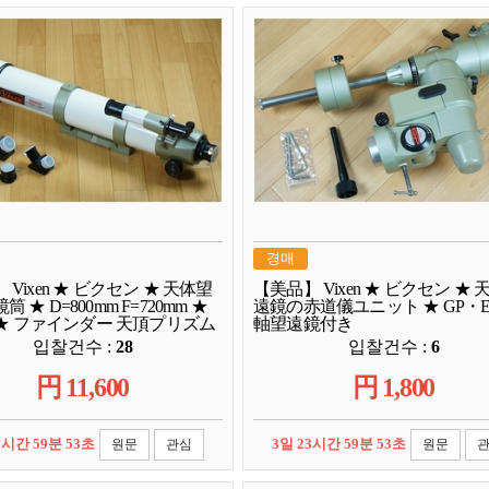
경매
 Vixen ★ ビクセン ★ 天体望
【美品】 Vixen ★ ビクセン ★ 
 ★ D=800mm F=720mm ★
遠鏡の赤道儀ユニット ★ GP・E
S ★ ファインダー 天頂プリズム
軸望遠鏡付き
입찰건수 :
28
입찰건수 :
6
円
11,600
円
1,800
3시간 59분 52초
3일 23시간 59분 52초
원문
관심
원문