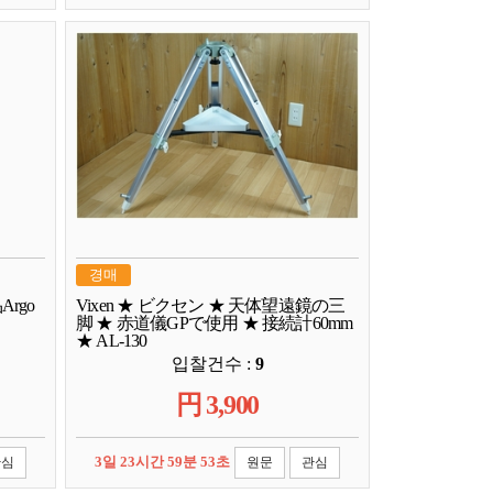
경매
rgo
Vixen ★ ビクセン ★ 天体望遠鏡の三
脚 ★ 赤道儀GPで使用 ★ 接続計60mm
★ AL-130
입찰건수 :
9
円
3,900
3일 23시간 59분 52초
관심
원문
관심