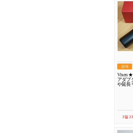
경매
Vixe
アダプター
や延長
3일 2