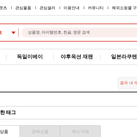
겟츠
관심물품
관심셀러
이용안내
커뮤니티
해외쇼핑몰 구
색
독일이베이
야후옥션 재팬
일본라쿠텐
한 태그
상품
경매상품
즉시구매