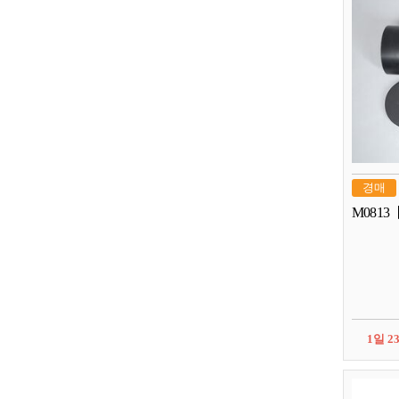
경매
M0813
1일 2