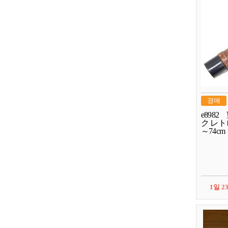
경매
e8982
ク レトロ
～74cm
1일 2