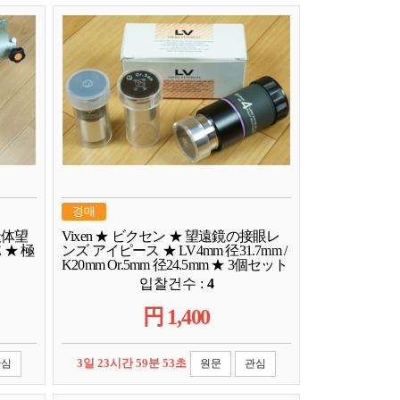
경매
天体望
Vixen ★ ビクセン ★ 望遠鏡の接眼レ
 ★ 極
ンズ アイピース ★ LV4mm 径31.7mm /
K20mm Or.5mm 径24.5mm ★ 3個セット
입찰건수 :
4
円
1,400
3일 23시간 59분 52초
관심
원문
관심