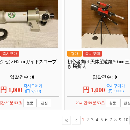
즉시구매
경매
즉시구매
n ビクセン 60mm ガイドスコープ
初心者向け 天体望遠鏡 50mm 
き 屈折式
입찰건수 :
0
입찰건수 :
0
즉시구매가
즉시구매가
円
1,000
円
1,000
(円
6,500
)
(円
3,000
)
시간 59분 52초
23시간 59분 52초
원문
관심
원문
관
1
2
3
4
5
6
7
8
9
10