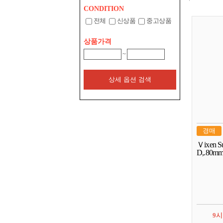
CONDITION
전체
신상품
중고상품
상품가격
~
상세 옵션 검색
경매
Ｖixen
D,.80
9시