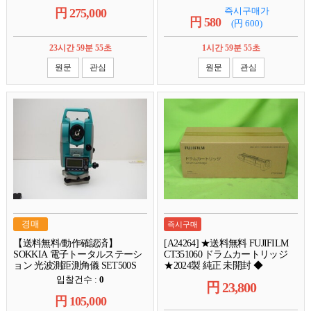
즉시구매가
円
275,000
円
580
(円
600
)
23시간 59분 54초
1시간 59분 54초
원문
관심
원문
관심
경매
즉시구매
【送料無料/動作確認済】
[A24264] ★送料無料 FUJIFILM
SOKKIA 電子トータルステーシ
CT351060 ドラムカートリッジ
ョン 光波測距測角儀 SET500S
★2024製 純正 未開封 ◆
付属品有 SKA01
DocuPrint 5100 d 用
입찰건수 :
0
円
23,800
円
105,000