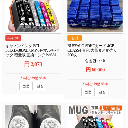
경매
즉시구매
キヤノンインク BCI-
BUFFALO SDHCカード 4GB
381XL+380XL/6MP 6色マルチパ
CLASS4 青色 大量まとめ売り
ック 増量版 互換インク bci381
200枚
bci380 381 380 互換インク TS8130
입찰건수 :
0
円
2,073
TS8230 TS8430 att
円
60,000
23시간 59분 54초
23시간 59분 54초
원문
관심
원문
관심