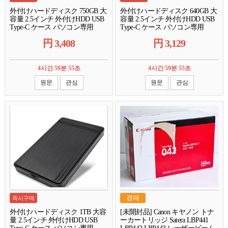
外付けハードディスク 750GB 大
外付けハードディスク 640GB 大
容量 2.5インチ 外付けHDD USB
容量 2.5インチ 外付けHDD USB
Type-C ケース パソコン専用
Type-C ケース パソコン専用
【中古】複数可能
【中古】複数可能
円
3,408
円
3,129
4시간 59분 54초
4시간 59분 54초
원문
관심
원문
관심
경매
즉시구매
外付けハードディスク 1TB 大容
[未開封品] Canon キヤノン トナ
量 2.5インチ 外付けHDD USB
ーカートリッジ Satera LBP441