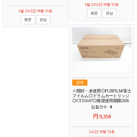
1일 23시간 59분 54초
1일 23시간 59분 54초
원문
관심
원문
관심
경매
☆開封・未使用◎FUJIFILM/富士
フイルム◎ドラムカートリッジ
◎CT351167◎推奨使用期限2026
年11月◎対応機種:DocuPrint
입찰건수 :
0
3500d/4400d K6132
円
9,350
2시간 59분 54초