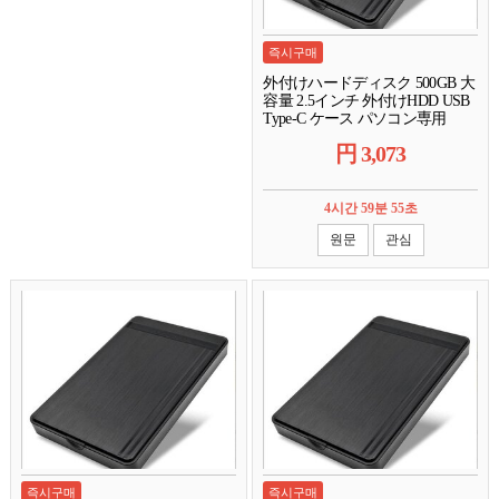
즉시구매
外付けハードディスク 500GB 大
容量 2.5インチ 外付けHDD USB
Type-C ケース パソコン専用
【中古】複数可能
円
3,073
4시간 59분 54초
원문
관심
즉시구매
즉시구매