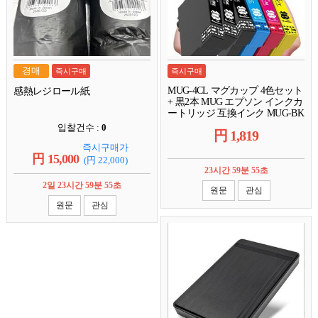
경매
즉시구매
즉시구매
MUG-4CL マグカップ 4色セット
感熱レジロール紙
+ 黒2本 MUG エプソン インクカ
ートリッジ 互換インク MUG-BK
MUG-C MUG-M MUG-Y EW-
입찰건수 :
0
円
1,819
452A EW-052A att
즉시구매가
円
15,000
(円
22,000
)
23시간 59분 54초
2일 23시간 59분 54초
원문
관심
원문
관심