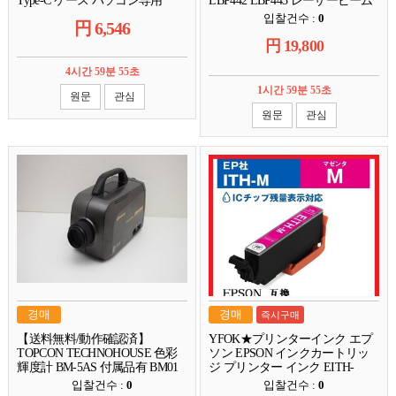
Type-C ケース パソコン専用
LBP442 LBP443 レーザービーム
【中古】複数可能
プリンター用
입찰건수 :
0
円
6,546
円
19,800
4시간 59분 54초
1시간 59분 54초
원문
관심
원문
관심
경매
경매
즉시구매
【送料無料/動作確認済】
YFOK★プリンターインク エプ
TOPCON TECHNOHOUSE 色彩
ソン EPSON インクカートリッ
輝度計 BM-5AS 付属品有 BM01
ジ プリンター インク EITH-
M(マゼンタ) イチョウ カートリ
입찰건수 :
0
입찰건수 :
0
ッジ 純正互換☆彡