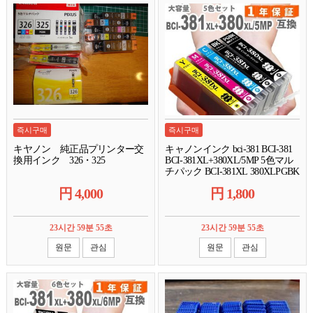
즉시구매
즉시구매
キヤノン 純正品プリンター交
キャノンインク bci-381 BCI-381
換用インク 326・325
BCI-381XL+380XL/5MP 5色マル
チパック BCI-381XL 380XLPGBK
381XLY 381XLM 381XLC
円
4,000
円
1,800
381XLBK 381XLGY att
23시간 59분 54초
23시간 59분 54초
원문
관심
원문
관심