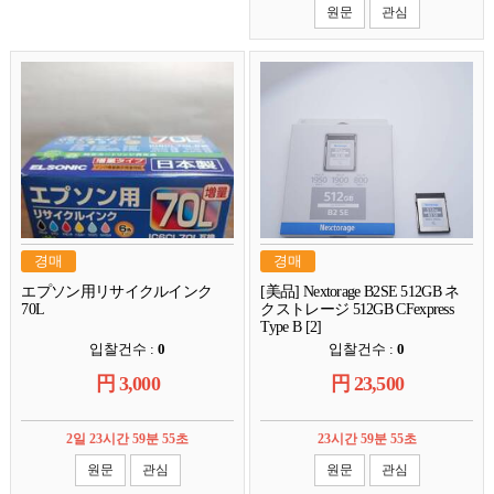
원문
관심
경매
경매
エプソン用リサイクルインク
[美品] Nextorage B2SE 512GB ネ
70L
クストレージ 512GB CFexpress
Type B [2]
입찰건수 :
0
입찰건수 :
0
円
3,000
円
23,500
2일 23시간 59분 54초
23시간 59분 54초
원문
관심
원문
관심