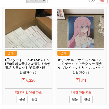
/
700
경매
경매
1円スタート！32GB USBメモリ
オリジナル デザイン/232499/ア
1780個 超大量まとめ売り！未使
ニメ ゲーム キャラクター 美少
用品 大量ロット 業者様・転
女 プレイマット＆マウスパッド
売・再販・リサイクルにも！
＆ラバーマット
입찰건수 :
9
입찰건수 :
4
円
6,250
円
341
5일 23시간 59분 54초
3시간 59분 54초
원문
관심
원문
관심