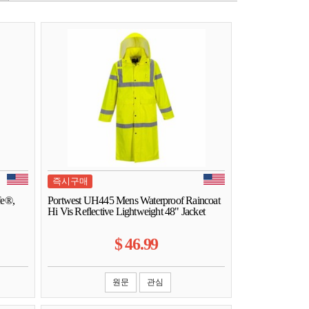
즉시구매
fe®,
Portwest UH445 Mens Waterproof Raincoat
Hi Vis Reflective Lightweight 48" Jacket
$
46.99
원문
관심