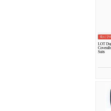
즉시구
LOT Dup
Coverall
Suits