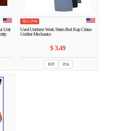
즉시구매
t Unit
Used Uniform Work Shirts Red Kap Cintas
tity
Unifirst Mechanics
$
3.49
원문
관심