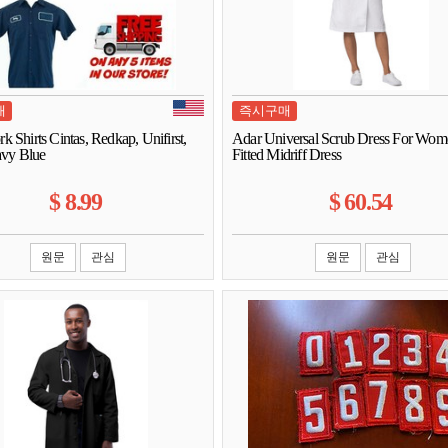
매
즉시구매
 Shirts Cintas, Redkap, Unifirst,
Adar Universal Scrub Dress For Wom
vy Blue
Fitted Midriff Dress
$
8.99
$
60.54
원문
관심
원문
관심