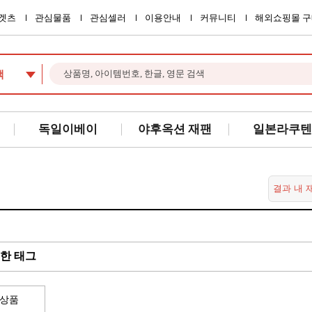
겟츠
관심물품
관심셀러
이용안내
커뮤니티
해외쇼핑몰 구
색
독일이베이
야후옥션 재팬
일본라쿠텐
한 태그
상품