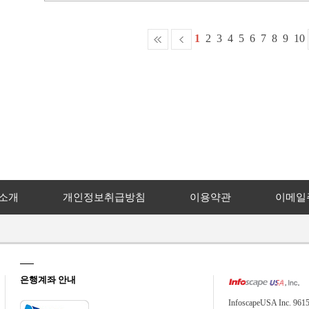
1
2
3
4
5
6
7
8
9
10
소개
개인정보취급방침
이용약관
이메일
은행계좌 안내
InfoscapeUSA Inc. 