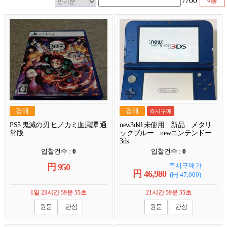
/
700
경매
경매
즉시구매
PS5 鬼滅の刃 ヒノカミ血風譚 通
new3dsll 未使用 新品 メタリ
常版
ックブルー newニンテンドー
3ds
입찰건수 :
0
입찰건수 :
0
즉시구매가
円
950
円
46,980
(円
47,000
)
1일 23시간 59분 54초
21시간 59분 54초
원문
관심
원문
관심