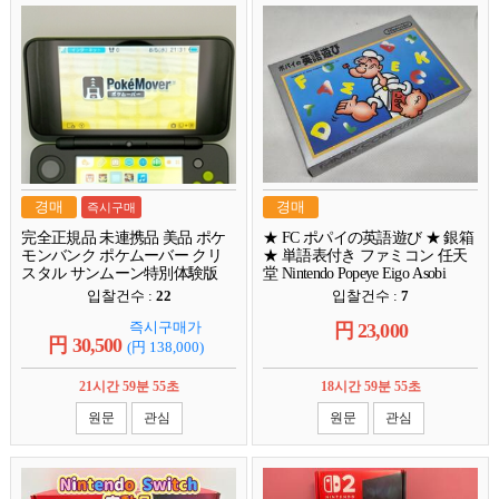
경매
경매
즉시구매
完全正規品 未連携品 美品 ポケ
★ FC ポパイの英語遊び ★ 銀箱
モンバンク ポケムーバー クリ
★ 単語表付き ファミコン 任天
スタル サンムーン特別体験版
堂 Nintendo Popeye Eigo Asobi
New ニンテンドー 2DS LL 本体
입찰건수 :
22
입찰건수 :
7
任天堂
즉시구매가
円
23,000
円
30,500
(円
138,000
)
21시간 59분 54초
18시간 59분 54초
원문
관심
원문
관심