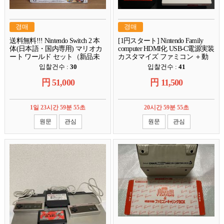
경매
경매
送料無料!!! Nintendo Switch 2 本
[1円スタート] Nintendo Family
体(日本語・国内専用) マリオカ
computer HDMI化 USB-C電源実装
ート ワールド セット（新品未
カスタマイズ ファミコン ＋動
開封）
作確認用ソフト 5本セット
입찰건수 :
30
입찰건수 :
41
[F342]
円
51,000
円
11,500
1일 23시간 59분 54초
20시간 59분 54초
원문
관심
원문
관심