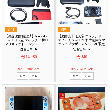
경매
경매
【美品/動作確認済】Nintendo
【動作品】任天堂 ニンテンドー
Switch 任天堂 スイッチ 有機EL
スイッチ Switch 本体 大乱闘スマ
マリオレッド ニンテンドースイ
ッシュブラザーズ SPECIAL限定
ッチ 本体 赤 ゲーム機 初期化済
スマブラ仕様 初期型箱 無ケー
입찰건수 :
6
입찰건수 :
5
み 現状品 #N
ス付現状品 #N
円
14,980
円
540
21시간 59분 54초
20시간 59분 54초
원문
관심
원문
관심