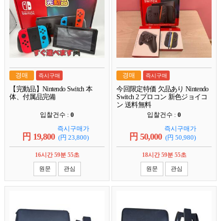
경매
경매
즉시구매
즉시구매
【完動品】Nintendo Switch 本
今回限定特価 欠品あり Nintendo
体、付属品完備
Switch 2 プロコン 新色ジョイコ
ン 送料無料
입찰건수 :
0
입찰건수 :
0
즉시구매가
즉시구매가
円
19,800
円
50,000
(円
23,800
)
(円
50,980
)
16시간 59분 54초
18시간 59분 54초
원문
관심
원문
관심