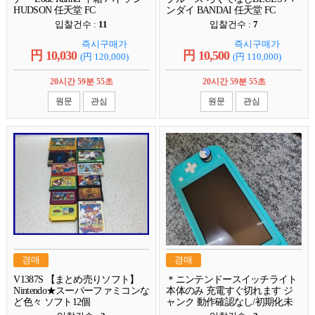
HUDSON 任天堂 FC
ンダイ BANDAI 任天堂 FC
입찰건수 :
11
입찰건수 :
7
즉시구매가
즉시구매가
円
10,030
円
10,500
(円
120,000
)
(円
110,000
)
20시간 59분 54초
20시간 59분 54초
원문
관심
원문
관심
경매
경매
V1387S 【まとめ売りソフト】
＊ニンテンドースイッチライト
Nintendo★スーパーファミコンな
本体のみ 充電すぐ切れます ジ
ど色々 ソフト12個
ャンク 動作確認なし/初期化未
ターコイズ DT247806