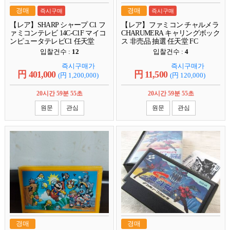
경매
경매
즉시구매
즉시구매
【レア】SHARP シャープ C1 フ
【レア】ファミコン チャルメラ
ァミコンテレビ 14C-C1F マイコ
CHARUMERA キャリングボック
ンピュータテレビC1 任天堂
ス 非売品 抽選 任天堂 FC
입찰건수 :
12
입찰건수 :
4
즉시구매가
즉시구매가
円
401,000
円
11,500
(円
1,200,000
)
(円
120,000
)
20시간 59분 54초
20시간 59분 54초
원문
관심
원문
관심
경매
경매