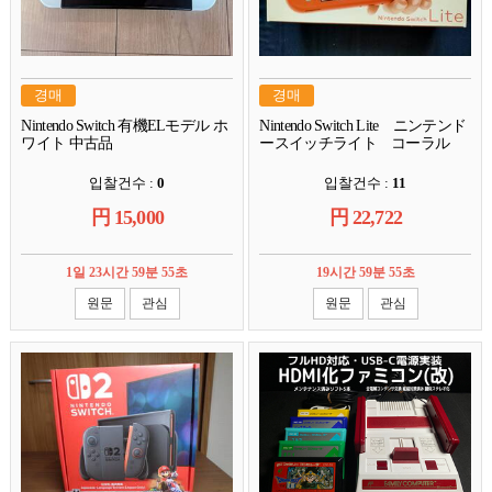
경매
경매
Nintendo Switch 有機ELモデル ホ
Nintendo Switch Lite ニンテンド
ワイト 中古品
ースイッチライト コーラル
입찰건수 :
0
입찰건수 :
11
円
15,000
円
22,722
1일 23시간 59분 54초
19시간 59분 54초
원문
관심
원문
관심