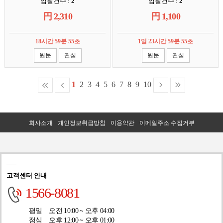
입찰건수 :
2
입찰건수 :
2
円
2,310
円
1,100
18시간 59분 54초
1일 23시간 59분 54초
원문
관심
원문
관심
1
2
3
4
5
6
7
8
9
10
회사소개
개인정보취급방침
이용약관
이메일주소 수집거부
고객센터 안내
1566-8081
평일
오전 10:00 ~ 오후 04:00
점심
오후 12:00 ~ 오후 01:00