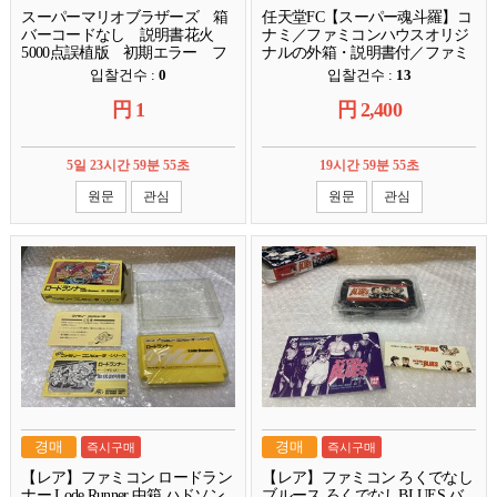
スーパーマリオブラザーズ 箱
任天堂FC【スーパー魂斗羅】コ
バーコードなし 説明書花火
ナミ／ファミコンハウスオリジ
5000点誤植版 初期エラー フ
ナルの外箱・説明書付／ファミ
ァミコン
コン／Nintendo／カセット／ソフ
입찰건수 :
0
입찰건수 :
13
ト／SUPER魂斗羅
円
1
円
2,400
5일 23시간 59분 54초
19시간 59분 54초
원문
관심
원문
관심
경매
경매
즉시구매
즉시구매
【レア】ファミコン ロードラン
【レア】ファミコン ろくでなし
ナー Lode Runner 中箱 ハドソン
ブルース ろくでなしBLUES バ