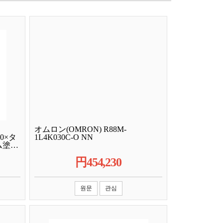
オムロン(OMRON) R88M-
0×タ
1L4K030C-O NN
ーム塗装
円
454,230
원문
관심