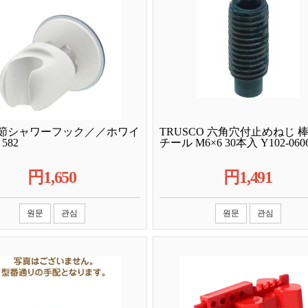
節シャワーフック／／ホワイ
TRUSCO 六角穴付止めねじ 棒
582
チール M6×6 30本入 Y102-060
円
1,650
円
1,491
원문
관심
원문
관심