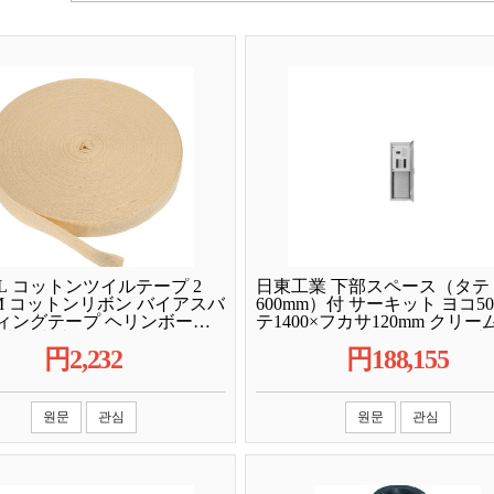
KIL コットンツイルテープ 2
日東工業 下部スペース（タテ
5 M コットンリボン バイアスバ
600mm）付 サーキット ヨコ50
ィングテープ ヘリンボーン
テ1400×フカサ120mm クリ
 裁縫 製本 ギフトラッピング
(2.5Y9/1) NLA10-24-SP6JC 1点
円
2,232
円
188,155
 DIY用 カーキ
원문
관심
원문
관심