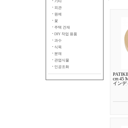
기타
외관
원예
꽃
주택 건재
DIY 작업 용품
과수
식목
분재
관엽식물
인공조화
PATI
cm 4
インデ
テープ
クラフト