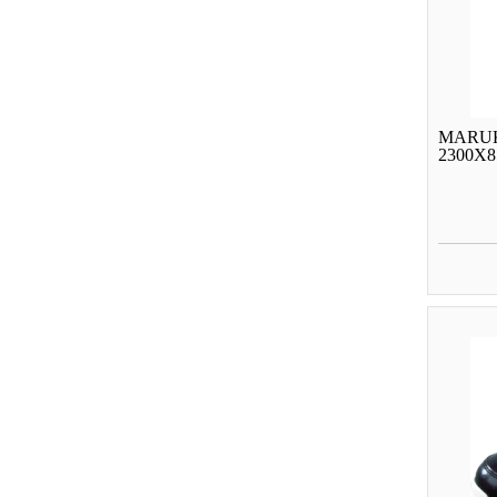
MARUK
2300