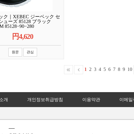
ック｜XEBEC ジーベック セ
ューズ 85128 ブラック
 85128−90−280
円
4,620
원문
관심
1
2
3
4
5
6
7
8
9
10
소개
개인정보취급방침
이용약관
이메일