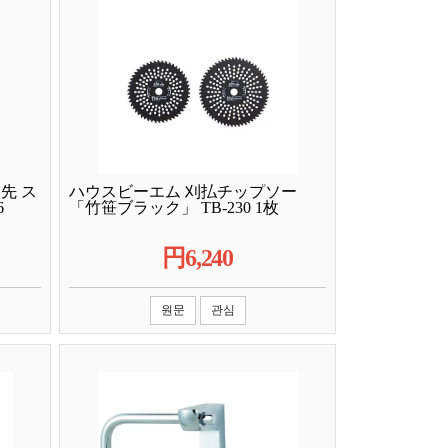
先 ス
ハウスビーエム 刈払チップソー
6
「竹笹ブラック」 TB-230 1枚
円
6,240
원문
관심