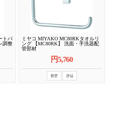
ートバ
ミヤコ MIYAKO MC80RKタオルリ
ン調整
ング 【MC80RK】 洗面・手洗器配
管部材
円
5,760
원문
관심