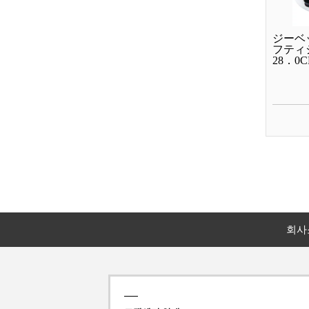
ジーベ
フティシ
28．0CM
회사