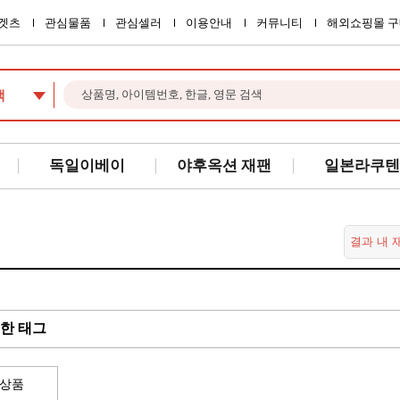
겟츠
관심물품
관심셀러
이용안내
커뮤니티
해외쇼핑몰 구
색
독일이베이
야후옥션 재팬
일본라쿠텐
한 태그
상품