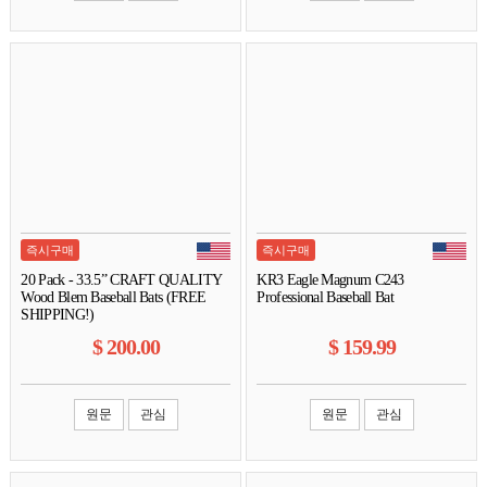
즉시구매
즉시구매
20 Pack - 33.5” CRAFT QUALITY
KR3 Eagle Magnum C243
Wood Blem Baseball Bats (FREE
Professional Baseball Bat
SHIPPING!)
$
200.00
$
159.99
원문
관심
원문
관심