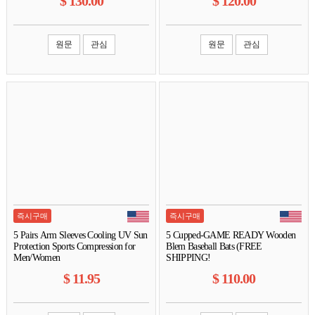
$
130.00
$
120.00
원문
관심
원문
관심
즉시구매
즉시구매
5 Pairs Arm Sleeves Cooling UV Sun
5 Cupped-GAME READY Wooden
Protection Sports Compression for
Blem Baseball Bats (FREE
Men/Women
SHIPPING!
$
11.95
$
110.00