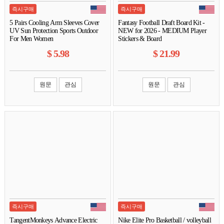
즉시구매
즉시구매
5 Pairs Cooling Arm Sleeves Cover
Fantasy Football Draft Board Kit -
UV Sun Protection Sports Outdoor
NEW for 2026 - MEDIUM Player
For Men Women
Stickers & Board
$
5.98
$
21.99
원문
관심
원문
관심
즉시구매
즉시구매
TangentMonkeys Advance Electric
Nike Elite Pro Basketball / volleyball