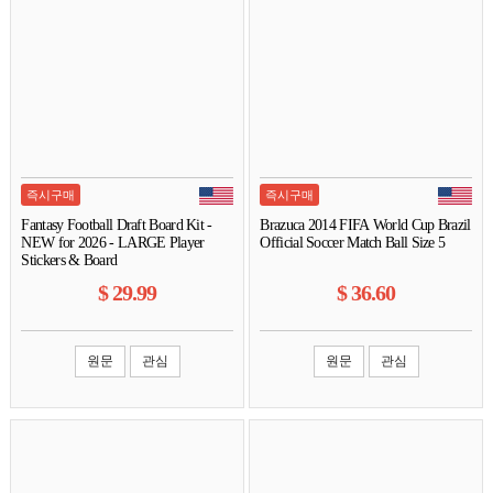
즉시구매
즉시구매
Fantasy Football Draft Board Kit -
Brazuca 2014 FIFA World Cup Brazil
NEW for 2026 - LARGE Player
Official Soccer Match Ball Size 5
Stickers & Board
$
29.99
$
36.60
원문
관심
원문
관심