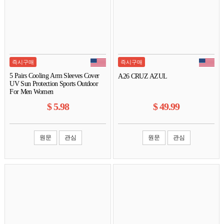
즉시구매
즉시구매
5 Pairs Cooling Arm Sleeves Cover
A26 CRUZ AZUL
UV Sun Protection Sports Outdoor
For Men Women
$
5.98
$
49.99
원문
관심
원문
관심