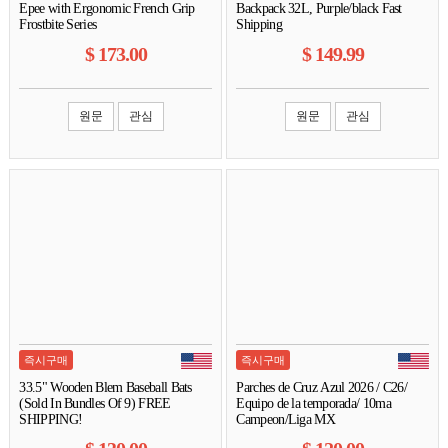
Epee with Ergonomic French Grip
Backpack 32L, Purple/black Fast
Frostbite Series
Shipping
$
173.00
$
149.99
원문
관심
원문
관심
즉시구매
즉시구매
33.5" Wooden Blem Baseball Bats
Parches de Cruz Azul 2026 / C26/
(Sold In Bundles Of 9) FREE
Equipo de la temporada/ 10ma
SHIPPING!
Campeon/Liga MX