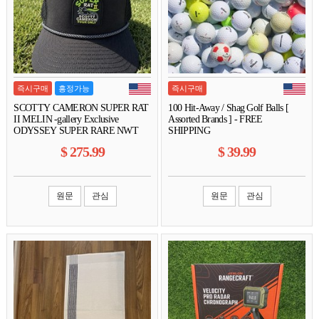
즉시구매
흥정가능
즉시구매
SCOTTY CAMERON SUPER RAT
100 Hit-Away / Shag Golf Balls [
II MELIN -gallery Exclusive
Assorted Brands ] - FREE
ODYSSEY SUPER RARE NWT
SHIPPING
$
275.99
$
39.99
원문
관심
원문
관심