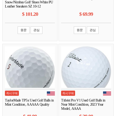
Snow/Nimbus Golf Shoes White PU
Leather Sneakers SZ 10-12
$
101.20
$
69.99
원문
관심
원문
관심
즉시구매
즉시구매
TaylorMade TP5x Used Golf Balls in
Titleist Pro V1 Used Golf Balls in
Mint Condition, AAAAA Quality
Near Mint Condition, 2023 Year
Model, AAAA