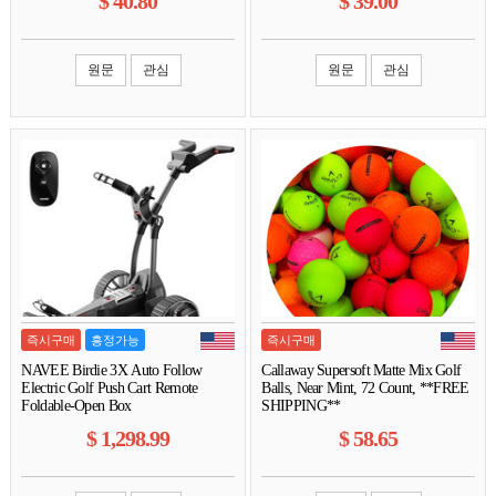
$
40.80
$
39.00
원문
관심
원문
관심
즉시구매
흥정가능
즉시구매
NAVEE Birdie 3X Auto Follow
Callaway Supersoft Matte Mix Golf
Electric Golf Push Cart Remote
Balls, Near Mint, 72 Count, **FREE
Foldable-Open Box
SHIPPING**
$
1,298.99
$
58.65