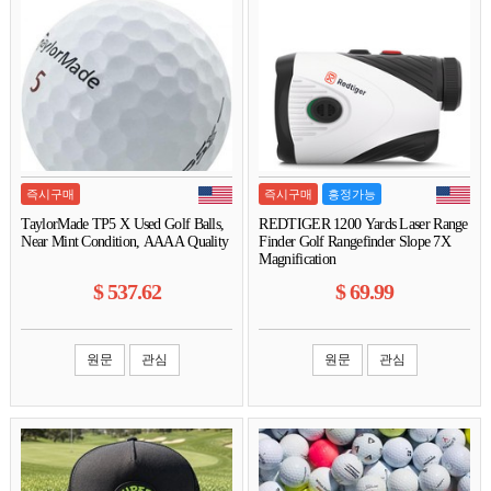
즉시구매
즉시구매
흥정가능
TaylorMade TP5 X Used Golf Balls,
REDTIGER 1200 Yards Laser Range
Near Mint Condition, AAAA Quality
Finder Golf Rangefinder Slope 7X
Magnification
$
537.62
$
69.99
원문
관심
원문
관심