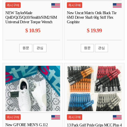
즉시구매
즉시구매
NEW TaylorMade
New Uncut Matrix Ozik Black Tie
Qi4D/Qi35/Qi10/Stealth/SIM2/SIM
6M3 Driver Shaft 60g Stiff Flex
Universal Driver Torque Wrench
Graphite
$
10.95
$
19.99
원문
관심
원문
관심
즉시구매
즉시구매
New G/FORE MEN'S G.112
13 Pack Golf Pride Grips MCC Plus 4