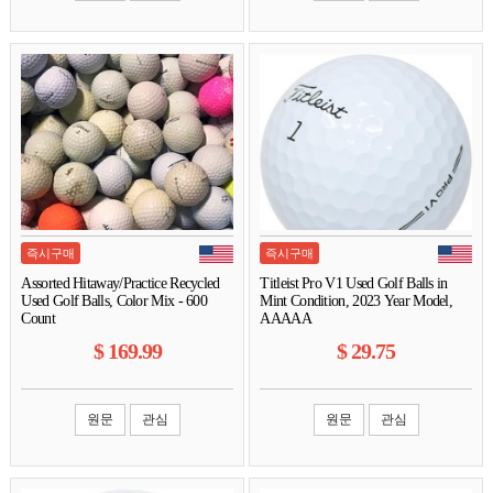
즉시구매
즉시구매
Assorted Hitaway/Practice Recycled
Titleist Pro V1 Used Golf Balls in
Used Golf Balls, Color Mix - 600
Mint Condition, 2023 Year Model,
Count
AAAAA
$
169.99
$
29.75
원문
관심
원문
관심