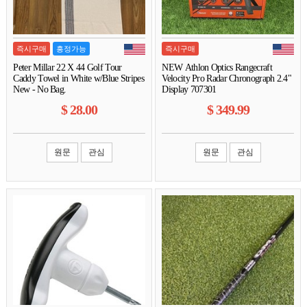
즉시구매
흥정가능
즉시구매
Peter Millar 22 X 44 Golf Tour
NEW Athlon Optics Rangecraft
Caddy Towel in White w/Blue Stripes
Velocity Pro Radar Chronograph 2.4"
New - No Bag.
Display 707301
$
28.00
$
349.99
원문
관심
원문
관심