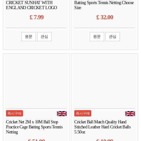
CRICKET SUNHAT WITH
Batting Sports Tennis Netting Choose
ENGLAND CRICKET LOGO
Size
WITH RUST MARKS
£
7.99
£
32.00
원문
관심
원문
관심
즉시구매
즉시구매
Cricket Net 2M x 10M Ball Stop
Cricket Ball Match Quality Hand
Practice Cage Batting Sports Tennis
Stitched Leather Hard Cricket Balls
Netting
5.50oz