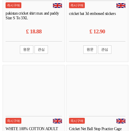
즉시구매
즉시구매
pakistan cricket shirt max and paddy
cricket bat 3d embossed stickers
Size S To 3XL
£
18.88
£
12.90
원문
관심
원문
관심
즉시구매
즉시구매
WHITE 100% COTTON ADULT
Cricket Net Ball Stop Practice Cage