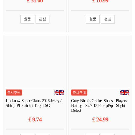
£
51.00
£
10.99
원문
관심
원문
관심
즉시구매
즉시구매
Lucknow Super Giants 2026 Jersey /
Gray-Nicolls Cricket Shoes - Players
Shirt, IPL Cricket T20, LSG
Batting - Sz 7-13 Free p&p - Slight
Defect
£
9.74
£
24.99