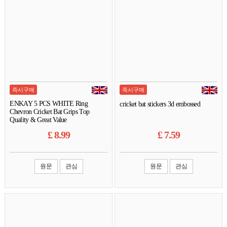
즉시구매
즉시구매
ENKAY 5 PCS WHITE Ring
cricket bat stickers 3d embossed
Chevron Cricket Bat Grips Top
Quality & Great Value
£
8.99
£
7.59
원문
관심
원문
관심