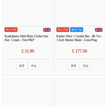
즉시구매
즉시구매
흥정가능
Kookaburra Wide Brim Cricket Sun
Keeley Worx 1 Cricket Bat - 2lb 7oz -
Hat - Cream - Free P&P
1 Inch Shorter Blade - Great Ping
£
11.99
£
177.50
원문
관심
원문
관심