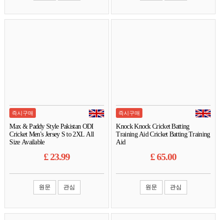
즉시구매
즉시구매
Max & Paddy Style Pakistan ODI
Knock Knock Cricket Batting
Cricket Men's Jersey S to 2XL All
Training Aid Cricket Batting Training
Size Available
Aid
£
23.99
£
65.00
원문
관심
원문
관심