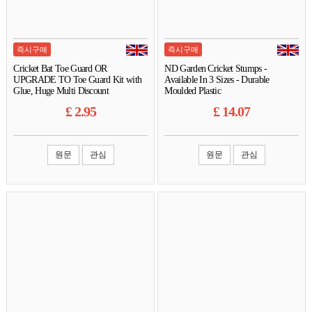
즉시구매
즉시구매
Cricket Bat Toe Guard OR
ND Garden Cricket Stumps -
UPGRADE TO Toe Guard Kit with
Available In 3 Sizes - Durable
Glue, Huge Multi Discount
Moulded Plastic
£
2.95
£
14.07
원문
관심
원문
관심