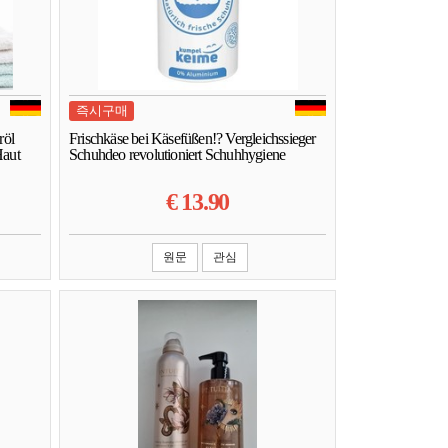
즉시구매
röl
Frischkäse bei Käsefüßen!? Vergleichssieger
Haut
Schuhdeo revolutioniert Schuhhygiene
€
13.90
원문
관심