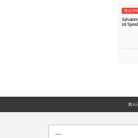
즉시구
Salvator
ml Spend
회사