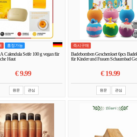
매
흥정가능
즉시구매
alendula Seife 100 g vegan für
Badebomben Geschenkset 6pcs Bade
iche Haut
für Kinder und Frauen Schaumbad G
€
9.99
€
19.99
원문
관심
원문
관심