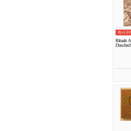
즉시구
Rituals 
Duschsch