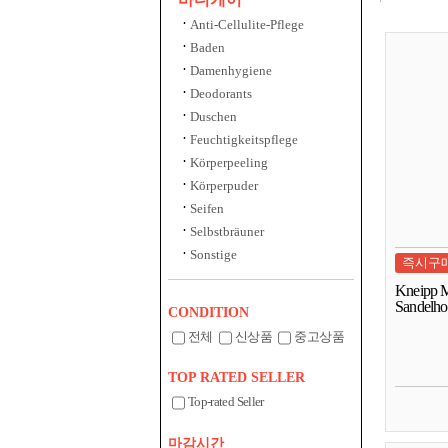
Anti-Cellulite-Pflege
Baden
Damenhygiene
Deodorants
Duschen
Feuchtigkeitspflege
Körperpeeling
Körperpuder
Seifen
Selbstbräuner
Sonstige
즉시구
Kneipp M
Sandelho
CONDITION
전체
신상품
중고상품
TOP RATED SELLER
Top-rated Seller
마감시간