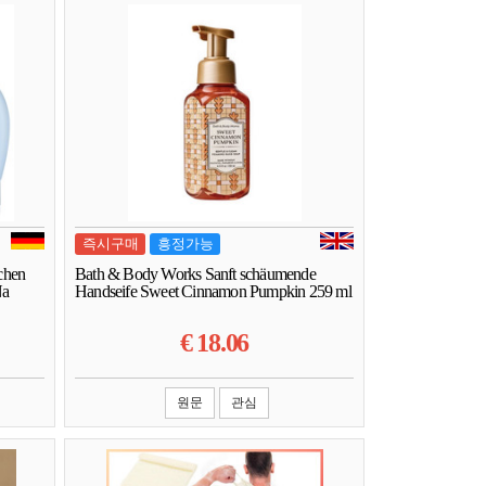
즉시구매
흥정가능
chen
Bath & Body Works Sanft schäumende
Na
Handseife Sweet Cinnamon Pumpkin 259 ml
€
18.06
원문
관심