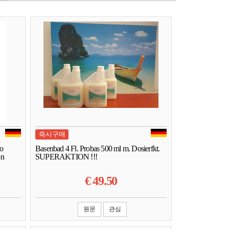
즉시구매
eo
Basenbad 4 Fl. Probas 500 ml m. Dosierfkt.
on
SUPERAKTION !!!
€
49.50
원문
관심