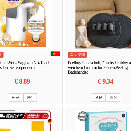
매
즉시구매
tarter-Set – Sagrotan No-Touch
Peeling-Handschuh,Duschschrubber a
scher Seifenspender in
weichem Gummi für Frauen,Peeling-
Badehandsc
€
8.89
€
9.34
원문
관심
원문
관심