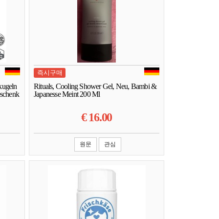
즉시구매
kugeln
Rituals, Cooling Shower Gel, Neu, Bambi &
eschenk
Japanesse Meint 200 Ml
€
16.00
원문
관심