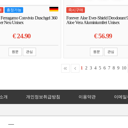
매
흥정가능
즉시구매
e Ferragamo Convivio Duschgel 360
Forever Aloe Ever-Shield Deodorant 
er Neu Unisex
Aloe Vera Aluminiumfrei Unisex
€
24.90
€
56.99
원문
관심
원문
관심
1
2
3
4
5
6
7
8
9
10
소개
개인정보취급방침
이용약관
이메일