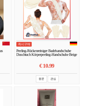
즉시구매
us
Peeling-Rückenreiniger Badehandschuhe
Duschtuch Körperpeeling-Handschuhe Beige
€
10.99
원문
관심