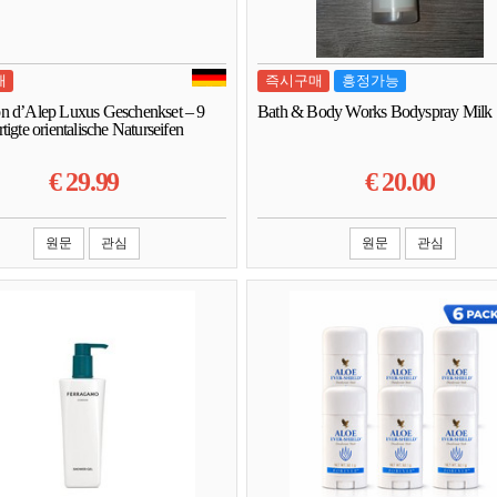
매
즉시구매
흥정가능
n d’Alep Luxus Geschenkset – 9
Bath & Body Works Bodyspray Milk
tigte orientalische Naturseifen
€
29.99
€
20.00
원문
관심
원문
관심