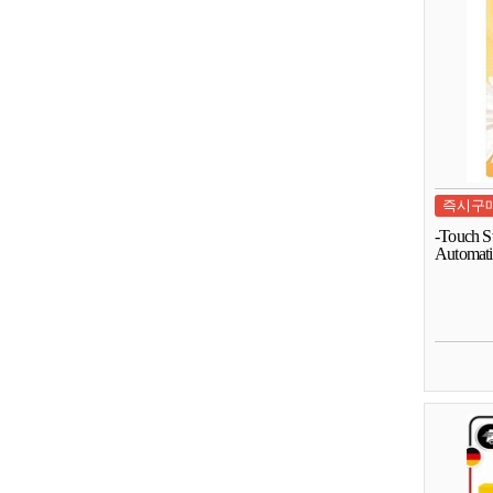
즉시구
-Touch S
Automati