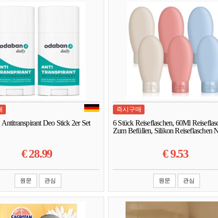
매
즉시구매
ntitranspirant Deo Stick 2er Set
6 Stück Reiseflaschen, 60Ml Reiseflas
Zum Befüllen, Silikon Reiseflaschen 
€
28.99
€
9.53
원문
관심
원문
관심