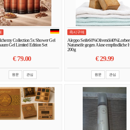
매
즉시구매
Alchemy Collection 5x Shower Gel
Aleppo Seife60%Olivenöl40%Lorbee
aum Gel Limited Edition Set
Naturseife gegen Akne empfindliche 
200g
€
79.00
€
29.99
원문
관심
원문
관심