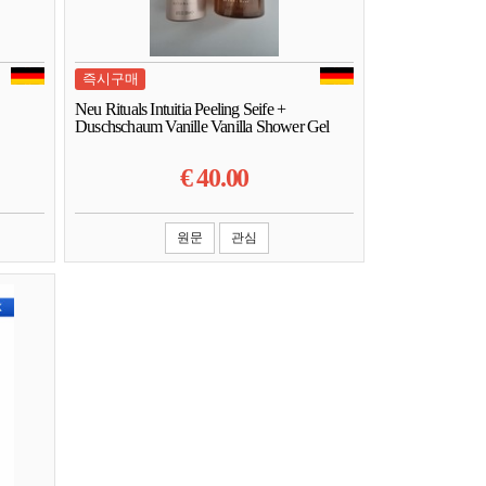
즉시구매
Neu Rituals Intuitia Peeling Seife +
Duschschaum Vanille Vanilla Shower Gel
€
40.00
원문
관심