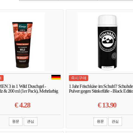
매
즉시구매
EN 3 in 1 Wild Duschgel -
1 Jahr Frischkäse im Schuh!? Schuhd
lz & 200 ml (1er Pack), Mehrfarbig
Pulver gegen Stinkefüße - Black Editi
€
4.28
€
13.90
원문
관심
원문
관심