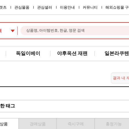
겟츠
관심물품
관심셀러
이용안내
커뮤니티
해외쇼핑몰 구
색
독일이베이
야후옥션 재팬
일본라쿠텐
한 태그
상품
경매상품
즉시구매
흥정가능