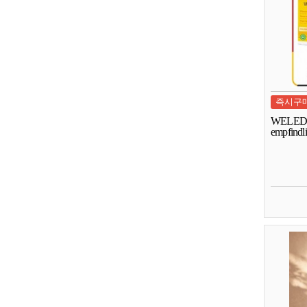
즉시구
WELEDA C
empfindl