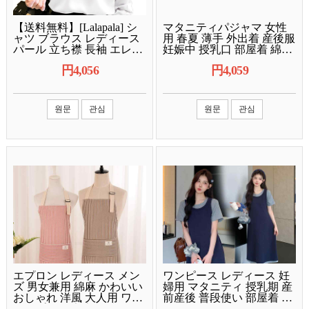
【送料無料】[Lalapala] シ
マタニティパジャマ 女性
ャツ ブラウス レディース
用 春夏 薄手 外出着 産後服
パール 立ち襟 長袖 エレガ
妊娠中 授乳口 部屋着 綿素
ント おしゃれ 可愛い オフ
材 軽量 伸縮性 吸湿速乾 ピ
円
4,056
円
4,059
ィス 秋 冬 トップス ギャザ
ンク系 アイボリー ブラッ
ー とろみ ブラウス 大人 上
ク 通勤用 普段使い
品 エレガント カジュアル
ファッション 通勤 日常 春
원문
관심
원문
관심
秋 きれいめ (2XL, ホワイ
ト)
エプロン レディース メン
ワンピース レディース 妊
ズ 男女兼用 綿麻 かわいい
婦用 マタニティ 授乳期 産
おしゃれ 洋風 大人用 ワー
前産後 普段使い 部屋着 半
クエプロン 家庭用 防汚 多
袖 Tシャツ ワンピ ロング