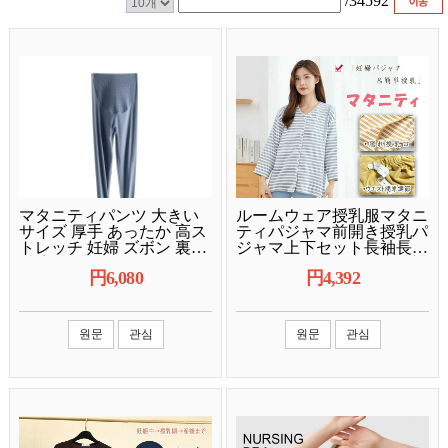
/
34592
マタニティパンツ 大きい
ルームウェア授乳服マタニ
サイズ 厚手 あったか 高ス
ティパジャマ前開き授乳パ
トレッチ 妊婦 ズボン 裏起
ジャマ上下セット長袖長ズ
毛 着痩せ効果 トレンカ ヨ
ボン授乳口付き産前産後対
円
6,080
円
4,392
ガパンツ レギンスパンツ
応マタニティウェアシンプ
ナイロン スパンデックス2
ルで便利可愛い部屋着寝間
着ナイトウェアワンマイル
ウェア秋冬春全9色M〜
원문
관심
원문
관심
XXXL大きいサイズ出産祝
い出産準備授乳対応