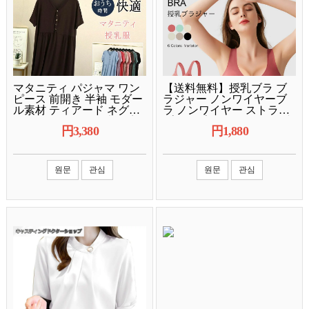
マタニティ パジャマ ワン
【送料無料】授乳ブラ ブ
ピース 前開き 半袖 モダー
ラジャー ノンワイヤーブ
ル素材 ティアード ネグリ
ラ ノンワイヤー ストラッ
ジェ ルームウェア 部屋着
プオープン マタニティ ブ
円
3,380
円
1,880
ナイトウェア 妊婦服 授
ラ 前開き ナイロン 垂れ ナ
イトブラ 授乳期 妊娠 可愛
い パッド 下着 おしゃれ 育
乳
원문
관심
원문
관심